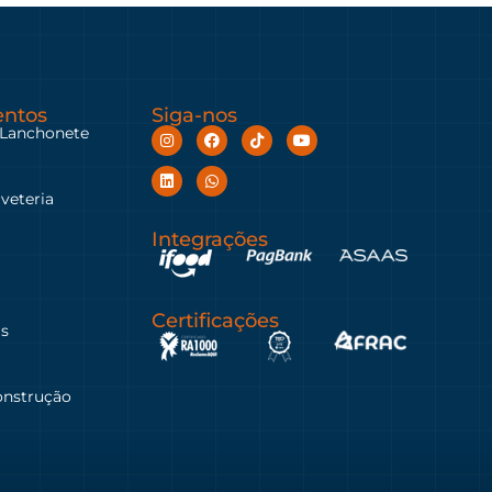
ntos
Siga-nos
 Lanchonete
rveteria
Integrações
Certificações
as
onstrução