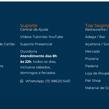
Suporte
Top Segme
Central de Ajuda
Restaurante /
Vídeos Tutoriais YouTube
Adega / Bar
de Cartão
Suporte Presencial
Açaiteria / So
Ouvidoria
Mercado
Atendimento das
8h
Pizzaria
às 22h
, todos os dias,
ra
Padaria
inclusive sábados,
domingos e feriados.
Loja de Roup
Pet Shop
WhatsApp: (11) 98620-5451
Material de C