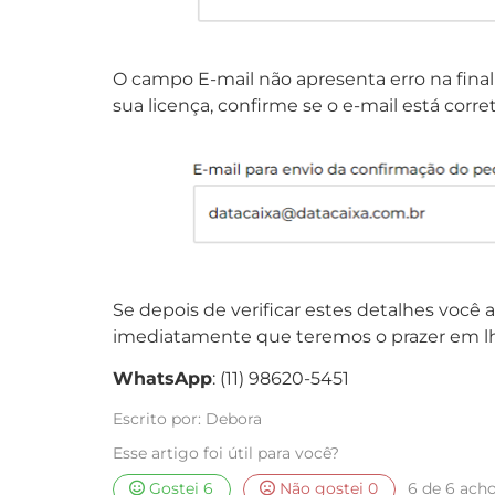
O campo E-mail não apresenta erro na fina
sua licença, confirme se o e-mail está corret
Se depois de verificar estes detalhes voc
imediatamente que teremos o prazer em lh
WhatsApp
: (11) 98620-5451
Escrito por: Debora
Esse artigo foi útil para você?
Gostei
6
Não gostei
0
6 de 6 acho