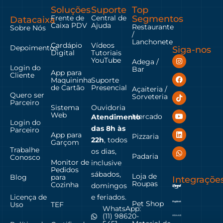
Soluções
Suporte
Top
Frente de
Central de
Segmentos
Datacaixa
Caixa PDV
Ajuda
Restaurante
Sobre Nós
/
Lanchonete
Cardápio
Vídeos
Depoimentos
Siga-nos
Digital
Tutoriais
YouTube
Adega /
Login do
Bar
App para
Cliente
Maquininha
Suporte
de Cartão
Presencial
Açaiteria /
Quero ser
Sorveteria
Parceiro
Sistema
Ouvidoria
Web
Mercado
Atendimento
Login do
das
8h às
Parceiro
App para
Pizzaria
22h
, todos
Garçom
Trabalhe
os dias,
Padaria
Conosco
Monitor de
inclusive
Pedidos
sábados,
Loja de
Blog
para
Integraçõe
Roupas
Cozinha
domingos
Licença de
e feriados.
Pet Shop
Uso
TEF
WhatsApp:
(11) 98620-