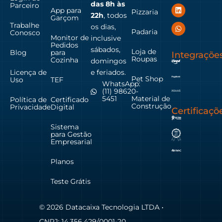
das
8h às
Parceiro
App para
Pizzaria
22h
, todos
Garçom
Trabalhe
os dias,
Padaria
Conosco
Monitor de
inclusive
Pedidos
sábados,
Loja de
Blog
para
Integraçõe
Roupas
Cozinha
domingos
Licença de
e feriados.
Pet Shop
Uso
TEF
WhatsApp:
(11) 98620-
Material de
5451
Política de
Certificado
Construção
Privacidade
Digital
Certificaçõ
Sistema
para Gestão
Empresarial
Planos
Teste Grátis
© 2026 Datacaixa Tecnologia LTDA •
CNPJ: 14.356.429/0001-20