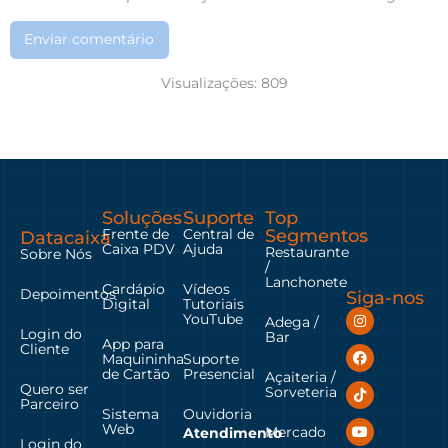
Enviar comentário
Visualizações:
809
Soluções
Suporte
Top
Frente de
Central de
Segmentos
Datacaixa
Caixa PDV
Ajuda
Restaurante
Sobre Nós
/
Lanchonete
Cardápio
Vídeos
Depoimentos
Siga-nos
Digital
Tutoriais
YouTube
Adega /
Login do
Bar
App para
Cliente
Maquininha
Suporte
de Cartão
Presencial
Açaiteria /
Quero ser
Sorveteria
Parceiro
Sistema
Ouvidoria
Web
Mercado
Atendimento
Login do