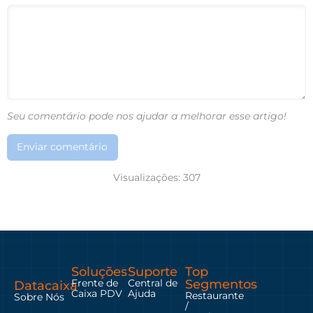
Seu comentário pode nos ajudar a melhorar esse artigo!
Enviar comentário
Visualizações:
307
Soluções
Suporte
Top
Frente de
Central de
Segmentos
Datacaixa
Caixa PDV
Ajuda
Restaurante
Sobre Nós
/