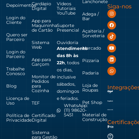
Lanchonete
Cardápio
Vídeos
Depoimentos
Siga-nos
Digital
Tutoriais
YouTube
Adega /
Login do
Bar
App para
Cliente
Maquininha
Suporte
de Cartão
Presencial
Açaiteria /
Quero ser
Sorveteria
Parceiro
Sistema
Ouvidoria
Web
Mercado
Atendimento
Login do
das
8h às
Parceiro
App para
Pizzaria
22h
, todos
Garçom
Trabalhe
os dias,
Padaria
Conosco
Monitor de
inclusive
Pedidos
sábados,
Loja de
Blog
para
Integraçõe
Roupas
Cozinha
domingos
Licença de
e feriados.
Pet Shop
Uso
TEF
WhatsApp:
(11) 98620-
Material de
5451
Política de
Certificado
Construção
Privacidade
Digital
Certificaçõ
Sistema
para Gestão