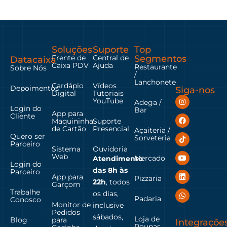
Soluções
Suporte
Top
Frente de
Central de
Segmentos
Datacaixa
Caixa PDV
Ajuda
Restaurante
Sobre Nós
/
Lanchonete
Cardápio
Vídeos
Depoimentos
Siga-nos
Digital
Tutoriais
YouTube
Adega /
Login do
Bar
App para
Cliente
Maquininha
Suporte
de Cartão
Presencial
Açaiteria /
Quero ser
Sorveteria
Parceiro
Sistema
Ouvidoria
Web
Mercado
Atendimento
Login do
das
8h às
Parceiro
App para
Pizzaria
22h
, todos
Garçom
Trabalhe
os dias,
Padaria
Conosco
Monitor de
inclusive
Pedidos
sábados,
Loja de
Blog
para
Integraçõe
Roupas