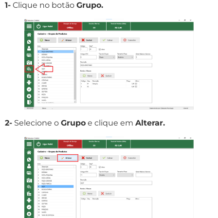
1-
Clique no botão
Grupo.
2-
Selecione o
Grupo
e clique em
Alterar.