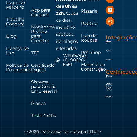
Login do
das
8h às
Parceiro
App para
Pizzaria
22h
, todos
Garçom
Trabalhe
os dias,
Padaria
Conosco
Monitor de
inclusive
Pedidos
sábados,
Loja de
Blog
para
Integraçõe
Roupas
Cozinha
domingos
Licença de
e feriados.
Pet Shop
Uso
TEF
WhatsApp:
(11) 98620-
Material de
5451
Política de
Certificado
Construção
Privacidade
Digital
Certificaçõ
Sistema
para Gestão
Empresarial
Planos
Teste Grátis
© 2026 Datacaixa Tecnologia LTDA •