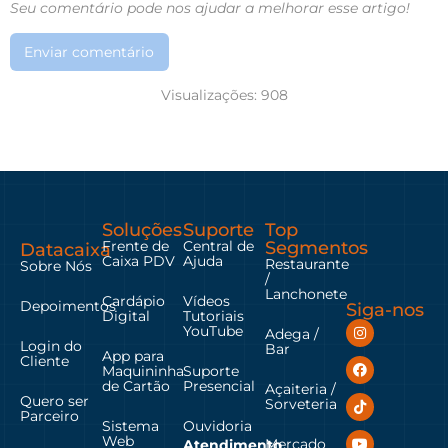
Seu comentário pode nos ajudar a melhorar esse artigo!
Enviar comentário
Visualizações:
908
Soluções
Suporte
Top
Frente de
Central de
Segmentos
Datacaixa
Caixa PDV
Ajuda
Restaurante
Sobre Nós
/
Lanchonete
Cardápio
Vídeos
Depoimentos
Siga-nos
Digital
Tutoriais
YouTube
Adega /
Login do
Bar
App para
Cliente
Maquininha
Suporte
de Cartão
Presencial
Açaiteria /
Quero ser
Sorveteria
Parceiro
Sistema
Ouvidoria
Web
Mercado
Atendimento